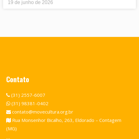
19 de junho de 2026
Contato
(31) 2557-6007
(31) 98381-0402
contato@movecultura.org.br
Rua Monsenhor Bicalho, 263, Eldorado – Contagem
(MG)