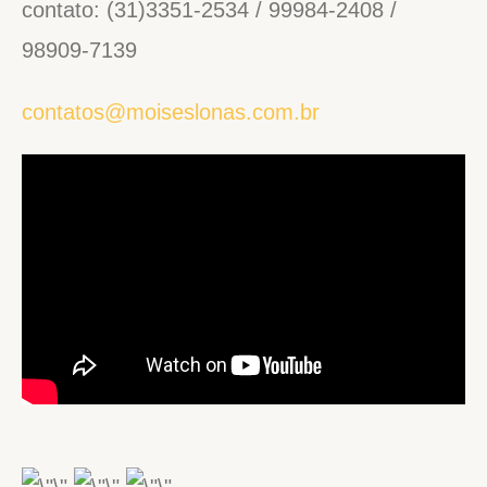
contato: (31)3351-2534 / 99984-2408 /
98909-7139
contatos@moiseslonas.com.br