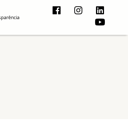
F
I
L
Y
a
n
i
o
sparência
c
s
n
u
e
t
k
t
b
a
e
u
o
g
d
b
o
r
i
e
k
a
n
m