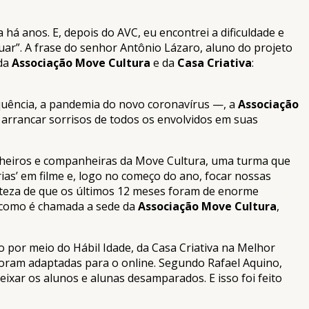
á anos. E, depois do AVC, eu encontrei a dificuldade e
tuar”. A frase do senhor Antônio Lázaro, aluno do projeto
 da
Associação Move Cultura
e da
Casa Criativa
:
equência, a pandemia do novo coronavírus —, a
Associação
 arrancar sorrisos de todos os envolvidos em suas
anheiros e companheiras da Move Cultura, uma turma que
as’ em filme e, logo no começo do ano, focar nossas
teza de que os últimos 12 meses foram de enorme
 como é chamada a sede da
Associação Move Cultura
,
 por meio do Hábil Idade, da Casa Criativa na Melhor
, foram adaptadas para o online. Segundo Rafael Aquino,
ixar os alunos e alunas desamparados. E isso foi feito