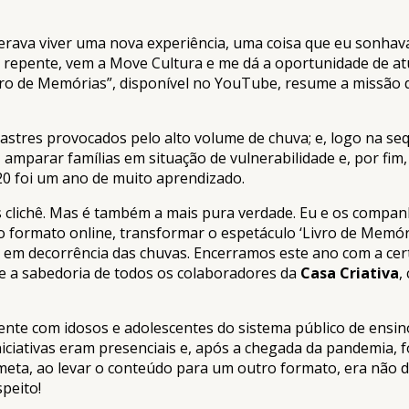
ava viver uma nova experiência, uma coisa que eu sonhava h
 de repente, vem a Move Cultura e me dá a oportunidade de a
ivro de Memórias”, disponível no YouTube, resume a missão
astres provocados pelo alto volume de chuva; e, logo na s
amparar famílias em situação de vulnerabilidade e, por fim,
020 foi um ano de muito aprendizado.
is clichê. Mas é também a mais pura verdade. Eu e os comp
 formato online, transformar o espetáculo ‘Livro de Memóri
em decorrência das chuvas. Encerramos este ano com a cer
ça e a sabedoria de todos os colaboradores da
Casa Criativa
,
nte com idosos e adolescentes do sistema público de ensino
 iniciativas eram presenciais e, após a chegada da pandemia
meta, ao levar o conteúdo para um outro formato, era não de
speito!