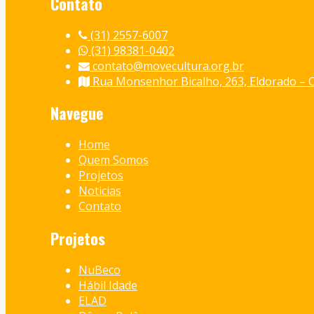
Contato
(31) 2557-6007
(31) 98381-0402
contato@movecultura.org.br
Rua Monsenhor Bicalho, 263, Eldorado –
Navegue
Home
Quem Somos
Projetos
Noticias
Contato
Projetos
NuBeco
Hábil Idade
ELAD