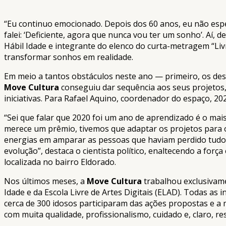
“Eu continuo emocionado. Depois dos 60 anos, eu não esper
falei: ‘Deficiente, agora que nunca vou ter um sonho’. Aí,
Hábil Idade e integrante do elenco do curta-metragem “L
transformar sonhos em realidade.
Em meio a tantos obstáculos neste ano — primeiro, os des
Move Cultura
conseguiu dar sequência aos seus projetos, 
iniciativas. Para Rafael Aquino, coordenador do espaço, 2
“Sei que falar que 2020 foi um ano de aprendizado é o ma
merece um prêmio, tivemos que adaptar os projetos para o
energias em amparar as pessoas que haviam perdido tudo 
evolução”, destaca o cientista político, enaltecendo a for
localizada no bairro Eldorado.
Nos últimos meses, a
Move Cultura
trabalhou exclusivame
Idade e da Escola Livre de Artes Digitais (ELAD). Todas as
cerca de 300 idosos participaram das ações propostas e a 
com muita qualidade, profissionalismo, cuidado e, claro, re