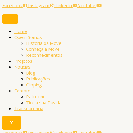
Ir
Facebook
Instagram
Linkedin
Youtube
para
o
conteúdo
Home
Quem Somos
História da Move
Conheça a Move
Reconhecimentos
Projetos
Noticias
Blog
Publicações
Clipping
Contato
Patrocine
Tire a sua Dúvida
Transparência
X
Facebook
Instagram
Linkedin
Youtube