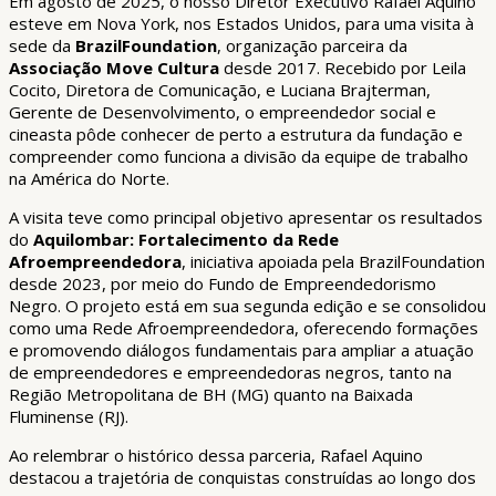
Em agosto de 2025, o nosso Diretor Executivo Rafael Aquino
esteve em Nova York, nos Estados Unidos, para uma visita à
sede da
BrazilFoundation
, organização parceira da
Associação Move Cultura
desde 2017. Recebido por Leila
Cocito, Diretora de Comunicação, e Luciana Brajterman,
Gerente de Desenvolvimento, o empreendedor social e
cineasta pôde conhecer de perto a estrutura da fundação e
compreender como funciona a divisão da equipe de trabalho
na América do Norte.
A visita teve como principal objetivo apresentar os resultados
do
Aquilombar: Fortalecimento da Rede
Afroempreendedora
, iniciativa apoiada pela BrazilFoundation
desde 2023, por meio do Fundo de Empreendedorismo
Negro. O projeto está em sua segunda edição e se consolidou
como uma Rede Afroempreendedora, oferecendo formações
e promovendo diálogos fundamentais para ampliar a atuação
de empreendedores e empreendedoras negros, tanto na
Região Metropolitana de BH (MG) quanto na Baixada
Fluminense (RJ).
Ao relembrar o histórico dessa parceria, Rafael Aquino
destacou a trajetória de conquistas construídas ao longo dos