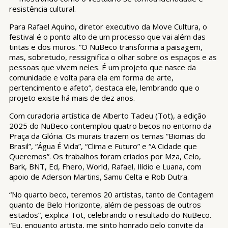
resistência cultural.
Para Rafael Aquino, diretor executivo da Move Cultura, o
festival é o ponto alto de um processo que vai além das
tintas e dos muros. “O NuBeco transforma a paisagem,
mas, sobretudo, ressignifica o olhar sobre os espaços e as
pessoas que vivem neles. É um projeto que nasce da
comunidade e volta para ela em forma de arte,
pertencimento e afeto”, destaca ele, lembrando que o
projeto existe há mais de dez anos.
Com curadoria artística de Alberto Tadeu (Tot), a edição
2025 do NuBeco contemplou quatro becos no entorno da
Praça da Glória. Os murais trazem os temas “Biomas do
Brasil”, “Água É Vida”, “Clima e Futuro” e “A Cidade que
Queremos”. Os trabalhos foram criados por Mza, Celo,
Bark, BNT, Ed, Fhero, World, Rafael, Ilídio e Luana, com
apoio de Aderson Martins, Samu Celta e Rob Dutra.
“No quarto beco, teremos 20 artistas, tanto de Contagem
quanto de Belo Horizonte, além de pessoas de outros
estados”, explica Tot, celebrando o resultado do NuBeco.
“Eu, enquanto artista, me sinto honrado pelo convite da