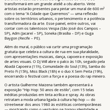
transformará em um grande ateliê a céu aberto. Vinte
artistas estarão presentes para pintar um mural de 600 m²
com o tema “A Cidade que Queremos” — uma reflexão
sobre os territórios urbanos, o pertencimento e a potência
transformadora da arte. Esse painel, entre outros, vai
contar com os talentosos Vespa (São José dos Campos –
SP), Adm (Jacareí – SP), Soneka (Brasília – DF) e Guga
Baygon (Recife – PE).
Além do mural, o público vai curtir uma programação
gratuita que celebra a cultura de rua em sua pluralidade,
com apresentações musicais, dança, capoeira e exposição
de artes visuais. O DJ Will abre o palco às 10h, seguido pela
Abadá Capoeira (11h), Comunidade do Soul (13h), Samba do
Preto Fi (15h), Miss Black (18h) e o duo X Sem Peita (19h),
encerrando o festival com a força e a poesia do rap mineiro.
O artista Guilherme Maizena também apresentará a
exposição “Hip Hop: 50 anos de estilo”, com 15 telas
inéditas produzidas em tinta acrílica e spray. As obras
retratam a moda urbana ligada à cultura hip hop — do
streetwear dos anos 1980 às estéticas contemporâneas
— mostrando como o vestuário se tornou identidade e