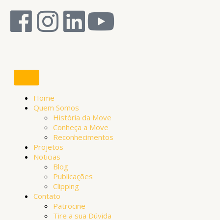
Ir
F
I
L
Y
para
o
a
n
i
o
conteúdo
c
s
n
u
e
t
k
t
Home
b
a
e
u
Quem Somos
História da Move
Conheça a Move
o
g
d
b
Reconhecimentos
Projetos
o
r
i
e
Noticias
Blog
Publicações
k
a
n
Clipping
Contato
m
Patrocine
Tire a sua Dúvida