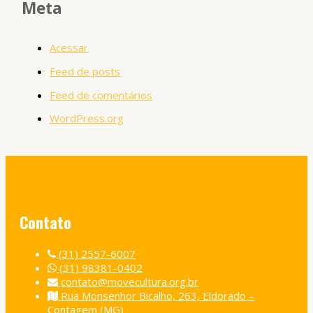
Meta
Acessar
Feed de posts
Feed de comentários
WordPress.org
Contato
(31) 2557-6007
(31) 98381-0402
contato@movecultura.org.br
Rua Monsenhor Bicalho, 263, Eldorado –
Contagem (MG)