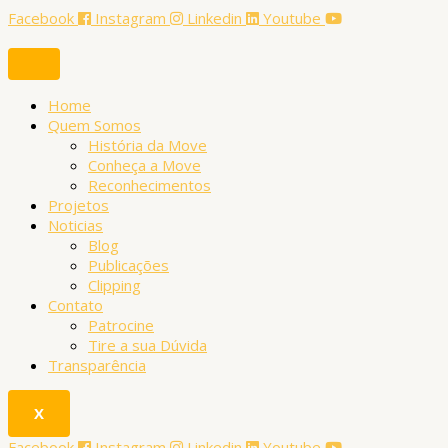
Ir
DESENVOLVIMENTO
P
Facebook
Instagram
Linkedin
Youtube
para
WEB
e
o
E
conteúdo
APLICATIVOS
s
q
Home
Quem Somos
u
História da Move
i
Conheça a Move
Reconhecimentos
s
Projetos
a
Noticias
Blog
r
Publicações
p
Clipping
Contato
o
Patrocine
r
Tire a sua Dúvida
Transparência
:
X
Facebook
Instagram
Linkedin
Youtube