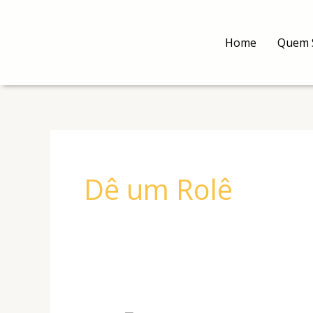
Ir
para
Home
Quem 
o
conteúdo
Dê um Rolê