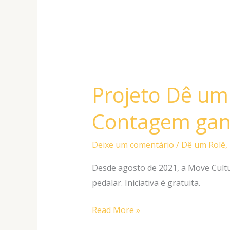
Projeto
Dê
Projeto Dê um
um
Rolê
Contagem gan
em
Contagem
Deixe um comentário
/
Dê um Rolê
,
ganhou
a
Desde agosto de 2021, a Move Cult
imprensa
pedalar. Iniciativa é gratuita.
Read More »