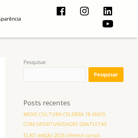
F
I
L
Y
a
n
i
o
sparência
c
s
n
u
e
t
k
t
b
a
e
u
o
g
d
b
Pesquisar
o
r
i
e
Pesquisar
k
a
n
m
Posts recentes
MOVE CULTURA CELEBRA 18 ANOS
COM OPORTUNIDADES GRATUITAS
ELAD: edição 2026 oferece cursos