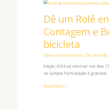
Dê
um
Dê um Rolê en
Rolê
ensina
Contagem e Be
população
de
bicicleta
Contagem
e
Deixe um comentário
/
Dê um Rolê
,
Betim
a
Edição 2024 vai retornar nos dias 17
andar
no Sympla. Participação é gratuita!
de
Read More »
bicicleta