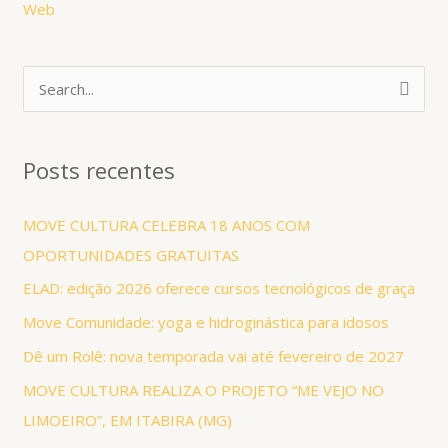
Web
P
e
s
Posts recentes
q
u
MOVE CULTURA CELEBRA 18 ANOS COM
i
OPORTUNIDADES GRATUITAS
s
ELAD: edição 2026 oferece cursos tecnológicos de graça
a
Move Comunidade: yoga e hidroginástica para idosos
r
Dê um Rolê: nova temporada vai até fevereiro de 2027
p
MOVE CULTURA REALIZA O PROJETO “ME VEJO NO
o
LIMOEIRO”, EM ITABIRA (MG)
r