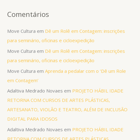
:
Comentários
Move Cultura
em
Dê um Rolê em Contagem: inscrições
para seminário, oficinas e cicloexpedição
Move Cultura
em
Dê um Rolê em Contagem: inscrições
para seminário, oficinas e cicloexpedição
Move Cultura
em
Aprenda a pedalar com o ‘Dê um Role
em Contagem’
Adaltiva Medrado Novaes
em
PROJETO HÁBIL IDADE
RETORNA COM CURSOS DE ARTES PLÁSTICAS,
ARTESANATO, VIOLÃO E TEATRO, ALÉM DE INCLUSÃO
DIGITAL PARA IDOSOS
Adaltiva Medrado Novaes
em
PROJETO HÁBIL IDADE
RETORNA COM CURSOS DE ARTES PLÁSTICAS,