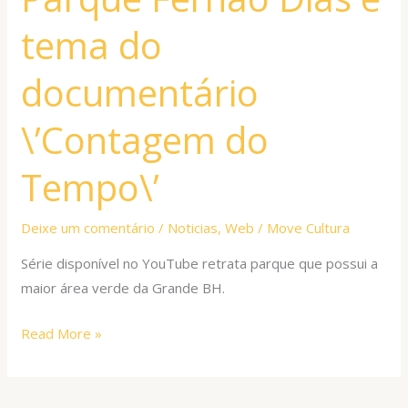
é
tema do
tema
do
documentário
documentário
\’Contagem
\’Contagem do
do
Tempo\’
Tempo\’
Deixe um comentário
/
Noticias
,
Web
/
Move Cultura
Série disponível no YouTube retrata parque que possui a
maior área verde da Grande BH.
Read More »