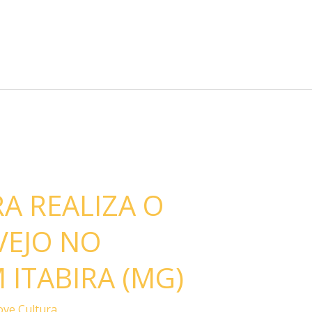
A REALIZA O
VEJO NO
 ITABIRA (MG)
ve Cultura