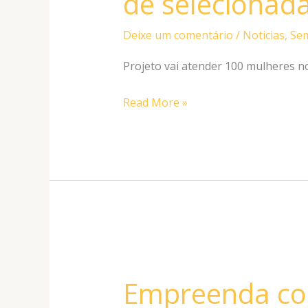
de selecionad
a
lista
Deixe um comentário
/
Noticias
,
Sem
de
selecionadas
Projeto vai atender 100 mulheres no
para
2026
Read More »
Empreenda
com
Empreenda co
elas