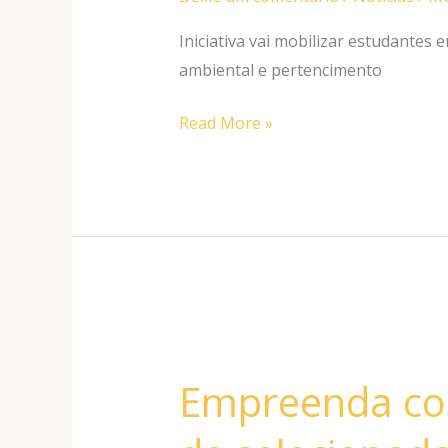
LIMOEIRO”,
EM
Iniciativa vai mobilizar estudantes
ITABIRA
ambiental e pertencimento
(MG)
Read More »
Empreenda
com
Empreenda com 
Elas:
veja