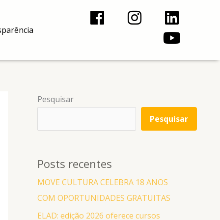
F
I
L
Y
a
n
i
o
sparência
c
s
n
u
e
t
k
t
b
a
e
u
o
g
d
b
Pesquisar
o
r
i
e
Pesquisar
k
a
n
m
Posts recentes
MOVE CULTURA CELEBRA 18 ANOS
COM OPORTUNIDADES GRATUITAS
ELAD: edição 2026 oferece cursos