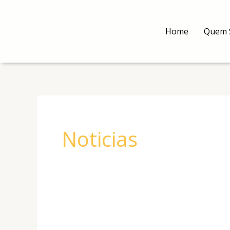
Ir
para
Home
Quem 
o
conteúdo
Noticias