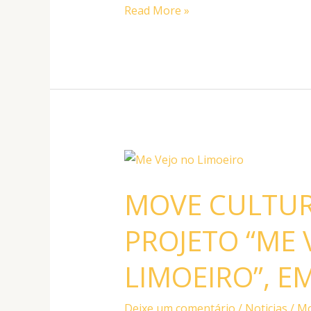
2027
Read More »
MOVE
CULTURA
MOVE CULTUR
REALIZA
O
PROJETO “ME 
PROJETO
“ME
LIMOEIRO”, EM
VEJO
NO
Deixe um comentário
/
Noticias
/
Mo