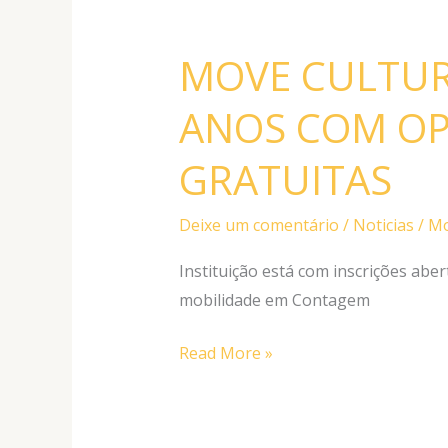
MOVE
CULTURA
MOVE CULTUR
CELEBRA
18
ANOS COM O
ANOS
COM
GRATUITAS
OPORTUNIDADES
GRATUITAS
Deixe um comentário
/
Noticias
/
Mo
Instituição está com inscrições aber
mobilidade em Contagem
Read More »