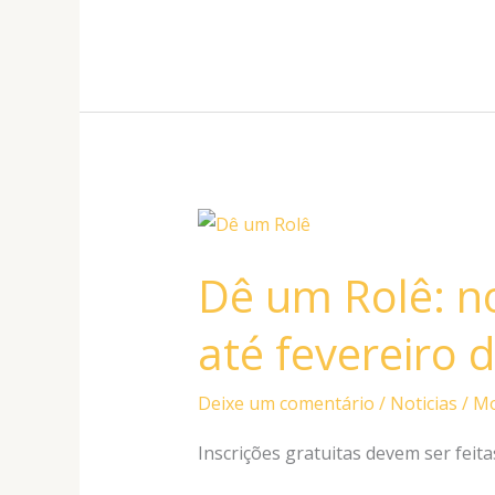
Dê
um
Dê um Rolê: n
Rolê:
nova
até fevereiro 
temporada
vai
Deixe um comentário
/
Noticias
/
Mo
até
fevereiro
Inscrições gratuitas devem ser fei
de