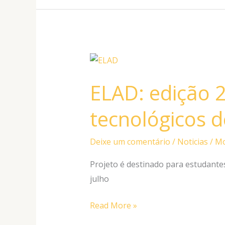
ELAD:
edição
ELAD: edição 
2026
oferece
tecnológicos d
cursos
tecnológicos
Deixe um comentário
/
Noticias
/
Mo
de
graça
Projeto é destinado para estudantes 
julho
Read More »