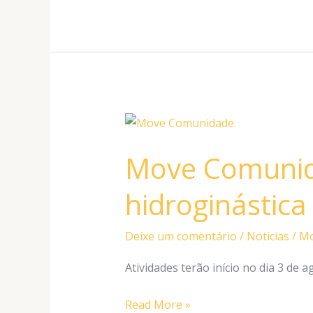
Move
Comunidade:
Move Comunid
yoga
e
hidroginástica
hidroginástica
para
Deixe um comentário
/
Noticias
/
Mo
idosos
Atividades terão início no dia 3 de a
Read More »