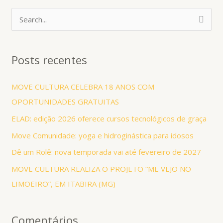
P
e
s
Posts recentes
q
u
MOVE CULTURA CELEBRA 18 ANOS COM
i
OPORTUNIDADES GRATUITAS
s
ELAD: edição 2026 oferece cursos tecnológicos de graça
a
Move Comunidade: yoga e hidroginástica para idosos
r
Dê um Rolê: nova temporada vai até fevereiro de 2027
p
MOVE CULTURA REALIZA O PROJETO “ME VEJO NO
o
LIMOEIRO”, EM ITABIRA (MG)
r
:
Comentários