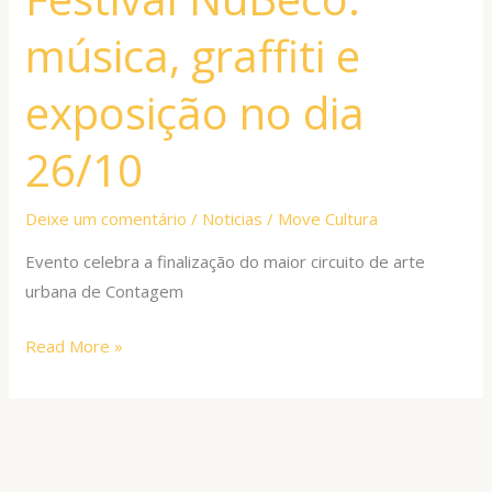
graffiti
música, graffiti e
e
exposição
exposição no dia
no
dia
26/10
26/10
Deixe um comentário
/
Noticias
/
Move Cultura
Evento celebra a finalização do maior circuito de arte
urbana de Contagem
Read More »