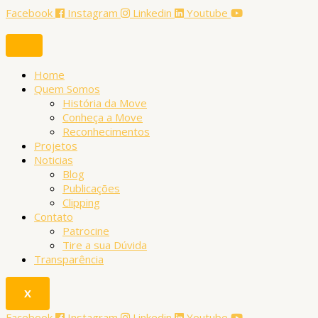
Ir
Bloco
Bloco
Boi
Grêmio
Comitiva
P
Facebook
Instagram
Linkedin
Youtube
para
Afro
Maria
do
Recreativo
Esperança
e
o
Batucarte
Baderna
Além
Arraial
Viola
conteúdo
Chic
Caipira
s
Chic
q
Home
Quem Somos
u
História da Move
i
Conheça a Move
Reconhecimentos
s
Projetos
a
Noticias
Blog
r
Publicações
p
Clipping
Contato
o
Patrocine
r
Tire a sua Dúvida
Transparência
:
X
Facebook
Instagram
Linkedin
Youtube