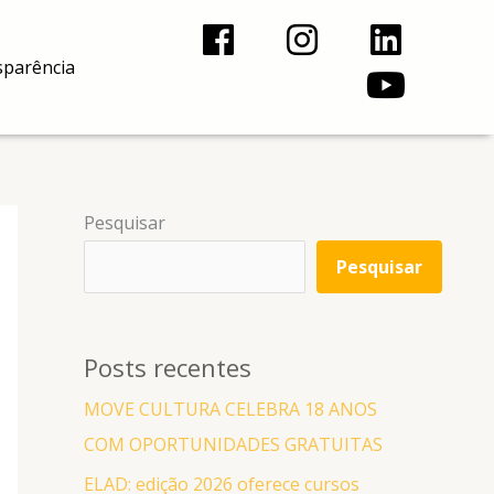
F
I
L
Y
a
n
i
o
sparência
c
s
n
u
e
t
k
t
b
a
e
u
o
g
d
b
Pesquisar
o
r
i
e
Pesquisar
k
a
n
m
Posts recentes
MOVE CULTURA CELEBRA 18 ANOS
COM OPORTUNIDADES GRATUITAS
ELAD: edição 2026 oferece cursos