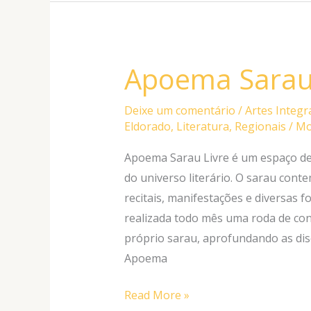
Apoema Sarau 
Apoema
Sarau
Livre
Deixe um comentário
/
Artes Integr
Eldorado
,
Literatura
,
Regionais
/
Mo
Apoema Sarau Livre é um espaço de 
do universo literário. O sarau cont
recitais, manifestações e diversas
realizada todo mês uma roda de conv
próprio sarau, aprofundando as dis
Apoema
Read More »