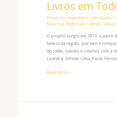
Livros em Tod
Livros
em
Todo
Deixe um comentário
/
Atividades C
Nacional
,
Regionais
/
Move Cultura
Lugar
O projeto surgiu em 2013, a partir 
beleza da região, que liam e compa
do salão, nasceu o coletivo, com a id
Leandra, Alfredo Lima, Paulo Fernan
Read More »