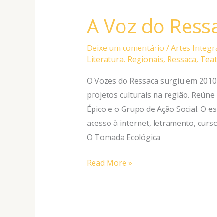
A Voz do Ress
A
Voz
do
Deixe um comentário
/
Artes Integr
Literatura
,
Regionais
,
Ressaca
,
Teat
Ressaca
O Vozes do Ressaca surgiu em 2010, 
projetos culturais na região. Reún
Épico e o Grupo de Ação Social. O 
acesso à internet, letramento, curso
O Tomada Ecológica
Read More »