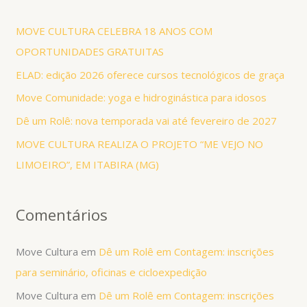
q
u
MOVE CULTURA CELEBRA 18 ANOS COM
i
OPORTUNIDADES GRATUITAS
s
ELAD: edição 2026 oferece cursos tecnológicos de graça
a
Move Comunidade: yoga e hidroginástica para idosos
r
Dê um Rolê: nova temporada vai até fevereiro de 2027
p
MOVE CULTURA REALIZA O PROJETO “ME VEJO NO
o
LIMOEIRO”, EM ITABIRA (MG)
r
:
Comentários
Move Cultura
em
Dê um Rolê em Contagem: inscrições
para seminário, oficinas e cicloexpedição
Move Cultura
em
Dê um Rolê em Contagem: inscrições