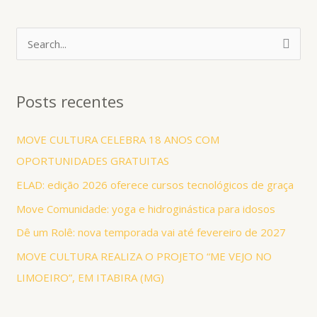
P
e
s
Posts recentes
q
u
MOVE CULTURA CELEBRA 18 ANOS COM
i
OPORTUNIDADES GRATUITAS
s
ELAD: edição 2026 oferece cursos tecnológicos de graça
a
Move Comunidade: yoga e hidroginástica para idosos
r
Dê um Rolê: nova temporada vai até fevereiro de 2027
p
MOVE CULTURA REALIZA O PROJETO “ME VEJO NO
o
LIMOEIRO”, EM ITABIRA (MG)
r
: