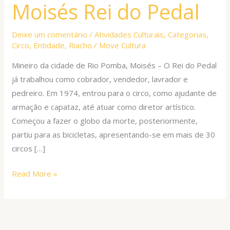
Moisés Rei do Pedal
Moisés
Rei
do
Deixe um comentário
/
Atividades Culturais
,
Categorias
,
Circo
,
Entidade
,
Riacho
/
Move Cultura
Pedal
Mineiro da cidade de Rio Pomba, Moisés – O Rei do Pedal
já trabalhou como cobrador, vendedor, lavrador e
pedreiro. Em 1974, entrou para o circo, como ajudante de
armação e capataz, até atuar como diretor artístico.
Começou a fazer o globo da morte, posteriormente,
partiu para as bicicletas, apresentando-se em mais de 30
circos […]
Read More »