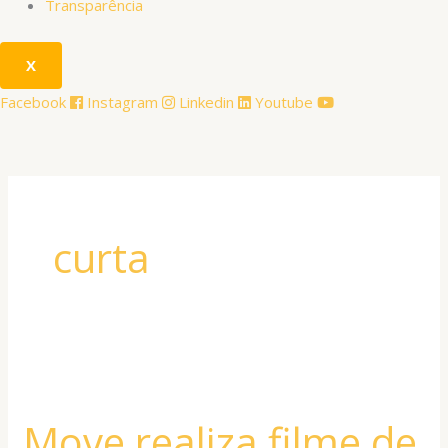
Transparência
X
Facebook
Instagram
Linkedin
Youtube
curta
Move
realiza
Move realiza filme de
filme