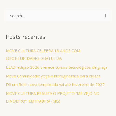
P
e
s
Posts recentes
q
u
MOVE CULTURA CELEBRA 18 ANOS COM
i
OPORTUNIDADES GRATUITAS
s
ELAD: edição 2026 oferece cursos tecnológicos de graça
a
Move Comunidade: yoga e hidroginástica para idosos
r
Dê um Rolê: nova temporada vai até fevereiro de 2027
p
MOVE CULTURA REALIZA O PROJETO “ME VEJO NO
o
LIMOEIRO”, EM ITABIRA (MG)
r
: