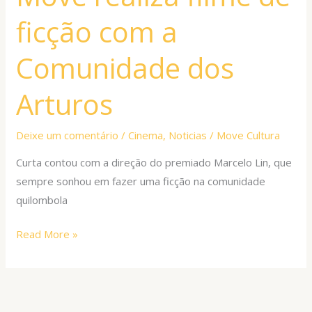
de
ficção com a
ficção
com
Comunidade dos
a
Comunidade
Arturos
dos
Arturos
Deixe um comentário
/
Cinema
,
Noticias
/
Move Cultura
Curta contou com a direção do premiado Marcelo Lin, que
sempre sonhou em fazer uma ficção na comunidade
quilombola
Read More »