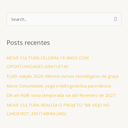
P
e
s
Posts recentes
q
u
MOVE CULTURA CELEBRA 18 ANOS COM
i
OPORTUNIDADES GRATUITAS
s
ELAD: edição 2026 oferece cursos tecnológicos de graça
a
Move Comunidade: yoga e hidroginástica para idosos
r
Dê um Rolê: nova temporada vai até fevereiro de 2027
p
MOVE CULTURA REALIZA O PROJETO “ME VEJO NO
o
LIMOEIRO”, EM ITABIRA (MG)
r
: