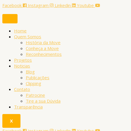
Ir
Aprenda
P
Facebook
Instagram
Linkedin
Youtube
para
Design
e
o
Gráfico
conteúdo
e
s
Robótica
q
Home
na
Quem Somos
Move
u
História da Move
Cultura
i
Conheça a Move
Reconhecimentos
s
Projetos
a
Noticias
Blog
r
Publicações
p
Clipping
Contato
o
Patrocine
r
Tire a sua Dúvida
Transparência
:
X
Facebook
Instagram
Linkedin
Youtube