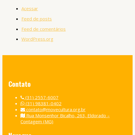
Acessar
Feed de posts
Feed de comentários
WordPress.org
Contato
(31) 2557-6007
(31) 98381-0402
contato@movecultura.org.br
Rua Monsenhor Bicalho, 263, Eldorado –
Contagem (MG)