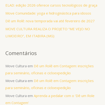
s
ELAD: edição 2026 oferece cursos tecnológicos de graça
a
Move Comunidade: yoga e hidroginástica para idosos
r
Dê um Rolê: nova temporada vai até fevereiro de 2027
p
MOVE CULTURA REALIZA O PROJETO “ME VEJO NO
o
LIMOEIRO”, EM ITABIRA (MG)
r
:
Comentários
Move Cultura
em
Dê um Rolê em Contagem: inscrições
para seminário, oficinas e cicloexpedição
Move Cultura
em
Dê um Rolê em Contagem: inscrições
para seminário, oficinas e cicloexpedição
Move Cultura
em
Aprenda a pedalar com o ‘Dê um Role
em Contagem’