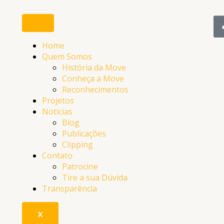
P
e
s
Home
q
Quem Somos
História da Move
u
Conheça a Move
i
Reconhecimentos
Projetos
s
Noticias
a
Blog
Publicações
r
Clipping
p
Contato
Patrocine
o
Tire a sua Dúvida
r
Transparência
:
X