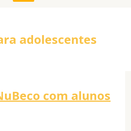
para adolescentes
o NuBeco com alunos