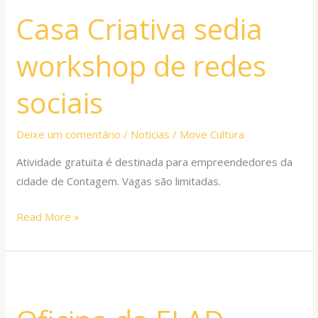
Criativa
Casa Criativa sedia
sedia
workshop
workshop de redes
de
redes
sociais
sociais
Deixe um comentário
/
Noticias
/
Move Cultura
Atividade gratuita é destinada para empreendedores da
cidade de Contagem. Vagas são limitadas.
Read More »
Oficina
da
ELAD