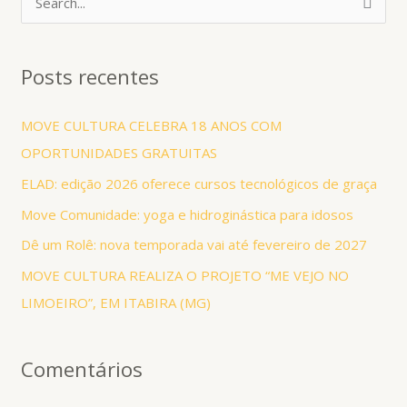
P
e
s
Posts recentes
q
u
MOVE CULTURA CELEBRA 18 ANOS COM
i
OPORTUNIDADES GRATUITAS
s
ELAD: edição 2026 oferece cursos tecnológicos de graça
a
Move Comunidade: yoga e hidroginástica para idosos
r
Dê um Rolê: nova temporada vai até fevereiro de 2027
p
MOVE CULTURA REALIZA O PROJETO “ME VEJO NO
o
LIMOEIRO”, EM ITABIRA (MG)
r
:
Comentários