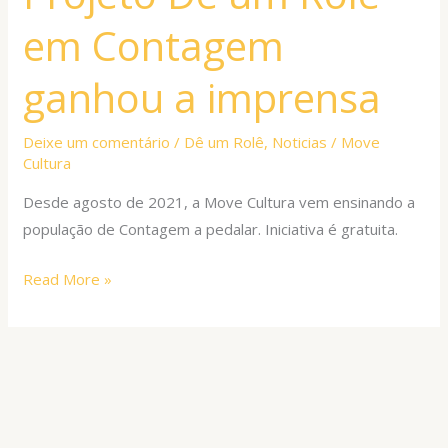
Rolê
em Contagem
em
Contagem
ganhou a imprensa
ganhou
a
Deixe um comentário
/
Dê um Rolê
,
Noticias
/
Move
imprensa
Cultura
Desde agosto de 2021, a Move Cultura vem ensinando a
população de Contagem a pedalar. Iniciativa é gratuita.
Read More »