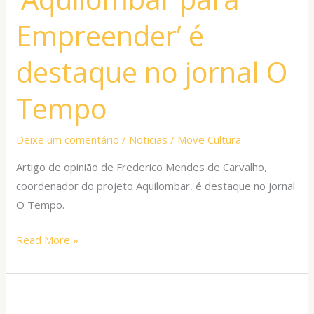
é
Empreender’ é
destaque
no
destaque no jornal O
jornal
O
Tempo
Tempo
Deixe um comentário
/
Noticias
/
Move Cultura
Artigo de opinião de Frederico Mendes de Carvalho,
coordenador do projeto Aquilombar, é destaque no jornal
O Tempo.
Read More »
Casa