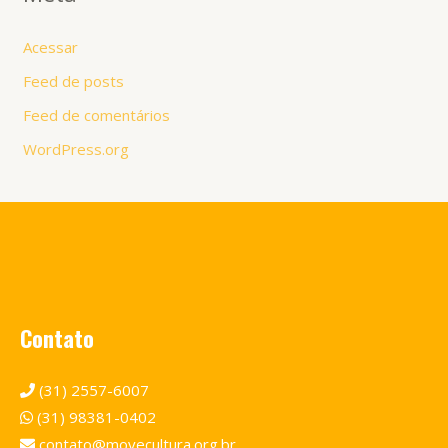
Acessar
Feed de posts
Feed de comentários
WordPress.org
Contato
(31) 2557-6007
(31) 98381-0402
contato@movecultura.org.br