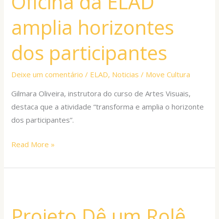
Oficina da ELAD
amplia
amplia horizontes
horizontes
dos
dos participantes
participantes
Deixe um comentário
/
ELAD
,
Noticias
/
Move Cultura
Gilmara Oliveira, instrutora do curso de Artes Visuais,
destaca que a atividade “transforma e amplia o horizonte
dos participantes”.
Read More »
Projeto
Dê
Projeto Dê um Rolê
um